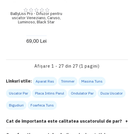
BaByLiss Pro - Difuzor pentru
uscator Veneziano, Caruso,
Luminoso, Black Star
69,00 Lei
Afişare 1 - 27 din 27 (1 pagini)
Linkuri utile:
Aparat Ras
Trimmer
Masina Tuns
Uscator Par
Placa Intins Parul
Ondulator Par
Duza Uscator
Bigudiuri
Foarfeca Tuns
Cat de importanta este calitatea uscatorului de par?
+