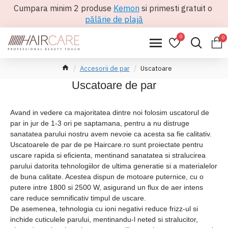
Cumpara minim 2 produse
Kemon
si primesti gratuit o
pălărie de plajă
0
0
Accesorii de par
Uscatoare
Uscatoare de par
Avand in vedere ca majoritatea dintre noi folosim uscatorul de
par in jur de 1-3 ori pe saptamana, pentru a nu distruge
sanatatea parului nostru avem nevoie ca acesta sa fie calitativ.
Uscatoarele de par de pe Haircare.ro sunt proiectate pentru
uscare rapida si eficienta, mentinand sanatatea si stralucirea
parului datorita tehnologiilor de ultima generatie si a materialelor
de buna calitate. Acestea dispun de motoare puternice, cu o
putere intre 1800 si 2500 W, asigurand un flux de aer intens
care reduce semnificativ timpul de uscare.
De asemenea, tehnologia cu ioni negativi reduce frizz-ul si
inchide cuticulele parului, mentinandu-l neted si stralucitor,