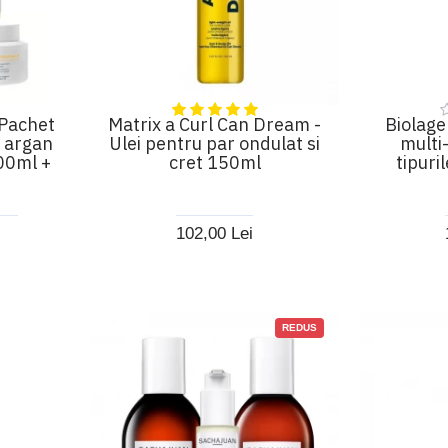
 Pachet
Matrix a Curl Can Dream -
Biolage 
e argan
Ulei pentru par ondulat si
multi-
00ml +
cret 150ml
tipuri
102,00 Lei
REDUS