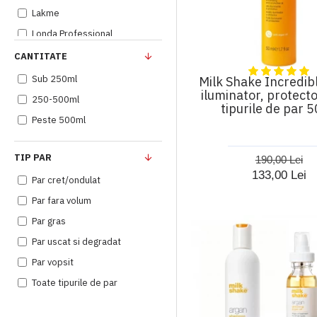
Lakme
Londa Professional
Matrix
CANTITATE
Milk Shake
Sub 250ml
Milk Shake Incredibl
iluminator, protecto
Moroccanoil
250-500ml
tipurile de par 
Natulique
Peste 500ml
Olaplex
Oway
TIP PAR
190,00 Lei
133,00 Lei
pH Laboratories
Par cret/ondulat
Sachajuan
Par fara volum
Schwarzkopf
Par gras
Simply Zen
Par uscat si degradat
Tigi
Par vopsit
Wella Professionals
Toate tipurile de par