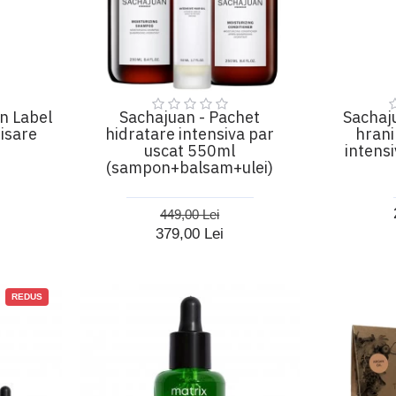
n Label
Sachajuan - Pachet
Sachaju
nisare
hidratare intensiva par
hrani
uscat 550ml
intensi
(sampon+balsam+ulei)
449,00 Lei
379,00 Lei
REDUS