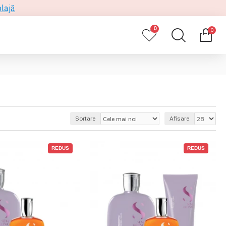
plajă
0
0
Sortare
Afisare
REDUS
REDUS