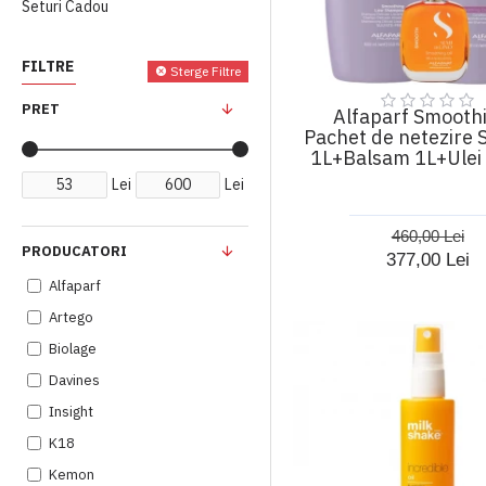
Seturi Cadou
FILTRE
Sterge Filtre
PRET
Alfaparf Smoothi
Pachet de netezire
1L+Balsam 1L+Ulei
Lei
Lei
460,00 Lei
PRODUCATORI
377,00 Lei
Alfaparf
Artego
Biolage
Davines
Insight
K18
Kemon