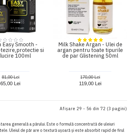
 Easy Smooth -
Milk Shake Argan - Ulei de
ezire,protectie si
argan pentru toate tipurile
alucire 100ml
de par Glistening 50ml
81,00 Lei
170,00 Lei
65,00 Lei
119,00 Lei
Afişare 29 - 56 din 72 (3 pagini)
i starea generală a părului. Este o formulă concentrată de uleiuri
altele. Uleiul de păr are o textură ușoară și este absorbit rapid de firul