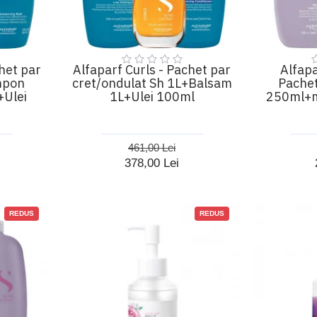
het par
Alfaparf Curls - Pachet par
Alfap
mpon
cret/ondulat Sh 1L+Balsam
Pachet
Ulei
1L+Ulei 100ml
250ml+m
461,00 Lei
378,00 Lei
REDUS
REDUS