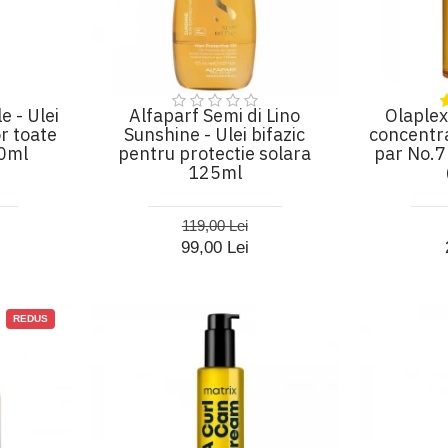
e - Ulei
Alfaparf Semi di Lino
Olaplex
r toate
Sunshine - Ulei bifazic
concentra
50ml
pentru protectie solara
par No.7
125ml
119,00 Lei
99,00 Lei
REDUS