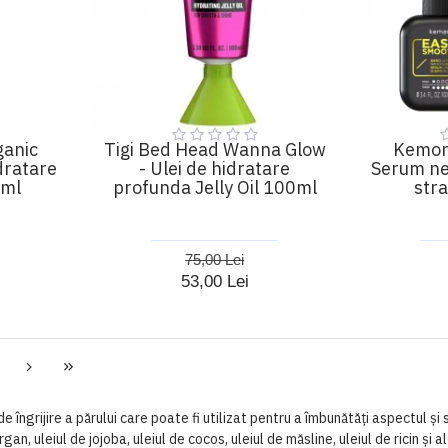
ganic
Tigi Bed Head Wanna Glow
Kemon
dratare
- Ulei de hidratare
Serum net
0ml
profunda Jelly Oil 100ml
str
75,00 Lei
53,00 Lei
e îngrijire a părului care poate fi utilizat pentru a îmbunătăți aspectul ș
rgan, uleiul de jojoba, uleiul de cocos, uleiul de măsline, uleiul de ricin și 