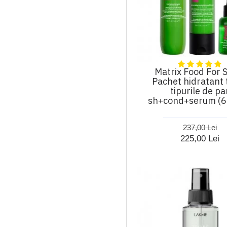
Matrix Food For S
Pachet hidratant 
tipurile de pa
sh+cond+serum (6
237,00 Lei
225,00 Lei