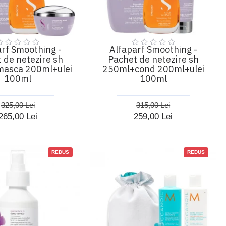
arf Smoothing -
Alfaparf Smoothing -
 de netezire sh
Pachet de netezire sh
asca 200ml+ulei
250ml+cond 200ml+ulei
100ml
100ml
325,00 Lei
315,00 Lei
265,00 Lei
259,00 Lei
REDUS
REDUS