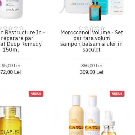
n Restructure In -
Moroccanoil Volume - Set
d reparare par
par fara volum
rat Deep Remedy
sampon,balsam si ulei, in
150ml
saculet
95,00 Lei
356,00 Lei
72,00 Lei
309,00 Lei
REDUS
REDUS