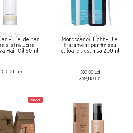
an - Ulei de par
Moroccanoil Light - Ulei
re si stralucire
tratament par fin sau
va Hair Oil 50ml
culoare deschisa 200ml
209,00 Lei
399,00 Lei
349,00 Lei
REDUS