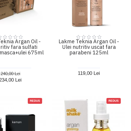
eknia Argan Oil -
Lakme Teknia Argan Oil -
ritiv fara sulfati
Ulei nutritiv uscat fara
masca+ulei 675ml
parabeni 125ml
119,00 Lei
240,00 Lei
234,00 Lei
REDUS
REDUS