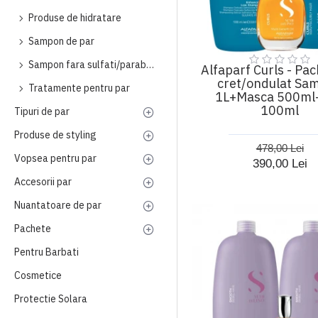
Produse de hidratare
Sampon de par
Sampon fara sulfati/parabeni
Alfaparf Curls - Pac
cret/ondulat Sa
Tratamente pentru par
1L+Masca 500ml+
100ml
Tipuri de par
Produse de styling
478,00 Lei
Vopsea pentru par
390,00 Lei
Accesorii par
Nuantatoare de par
Pachete
Pentru Barbati
Cosmetice
Protectie Solara