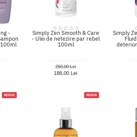
ng -
Simply Zen Smooth & Care
Simply Ze
 Sampon
- Ulei de netezire par rebel
Flui
 100ml
100ml
deterio
250,00 Lei
188,00 Lei
REDUS
REDUS