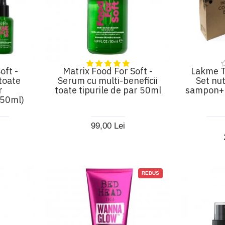
oft -
Matrix Food For Soft -
Lakme T
toate
Serum cu multi-beneficii
Set nut
r
toate tipurile de par 50ml
sampon+
50ml)
99,00 Lei
REDUS