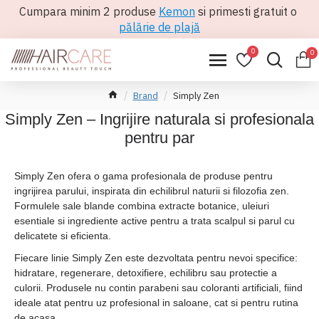
Cumpara minim 2 produse
Kemon
si primesti gratuit o
pălărie de plajă
0
0
Brand
Simply Zen
Simply Zen – Ingrijire naturala si profesionala
pentru par
Simply Zen ofera o gama profesionala de produse pentru
ingrijirea parului, inspirata din echilibrul naturii si filozofia zen.
Formulele sale blande combina extracte botanice, uleiuri
esentiale si ingrediente active pentru a trata scalpul si parul cu
delicatete si eficienta.
Fiecare linie Simply Zen este dezvoltata pentru nevoi specifice:
hidratare, regenerare, detoxifiere, echilibru sau protectie a
culorii. Produsele nu contin parabeni sau coloranti artificiali, fiind
ideale atat pentru uz profesional in saloane, cat si pentru rutina
de acasa.