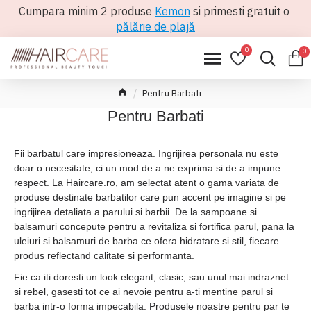
Cumpara minim 2 produse
Kemon
si primesti gratuit o
pălărie de plajă
0
0
Pentru Barbati
Pentru Barbati
Fii barbatul care impresioneaza. Ingrijirea personala nu este
doar o necesitate, ci un mod de a ne exprima si de a impune
respect. La Haircare.ro, am selectat atent o gama variata de
produse destinate barbatilor care pun accent pe imagine si pe
ingrijirea detaliata a parului si barbii. De la sampoane si
balsamuri concepute pentru a revitaliza si fortifica parul, pana la
uleiuri si balsamuri de barba ce ofera hidratare si stil, fiecare
produs reflectand calitate si performanta.
Fie ca iti doresti un look elegant, clasic, sau unul mai indraznet
si rebel, gasesti tot ce ai nevoie pentru a-ti mentine parul si
barba intr-o forma impecabila. Produsele noastre pentru par te