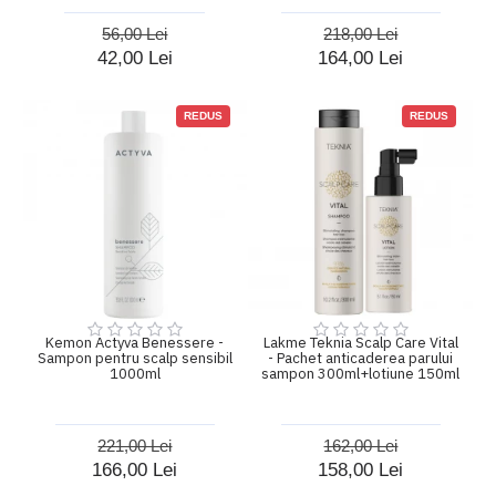
56,00 Lei
218,00 Lei
42,00 Lei
164,00 Lei
REDUS
REDUS
Kemon Actyva Benessere -
Lakme Teknia Scalp Care Vital
Sampon pentru scalp sensibil
- Pachet anticaderea parului
1000ml
sampon 300ml+lotiune 150ml
221,00 Lei
162,00 Lei
166,00 Lei
158,00 Lei