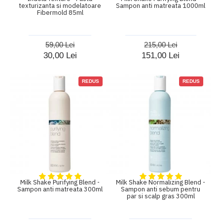
texturizanta si modelatoare
Sampon anti matreata 1000ml
Fibermold 85ml
59,00 Lei
215,00 Lei
30,00 Lei
151,00 Lei
REDUS
REDUS
Milk Shake Purifying Blend -
Milk Shake Normalizing Blend -
Sampon anti matreata 300ml
Sampon anti sebum pentru
par si scalp gras 300ml