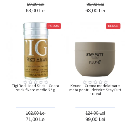
90,00 Lei
90,00 Lei
63,00 Lei
63,00 Lei
REDUS
REDUS
Tigi Bed Head Stick - Ceara
Keune - Crema modelatoare
stick fixare medie 73g
mata pentru definire Stay Putt
100ml
102,00 Lei
124,00 Lei
71,00 Lei
99,00 Lei