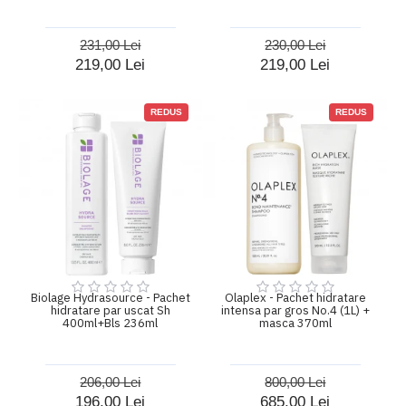
231,00 Lei
230,00 Lei
219,00 Lei
219,00 Lei
REDUS
REDUS
Biolage Hydrasource - Pachet
Olaplex - Pachet hidratare
hidratare par uscat Sh
intensa par gros No.4 (1L) +
400ml+Bls 236ml
masca 370ml
206,00 Lei
800,00 Lei
196,00 Lei
685,00 Lei