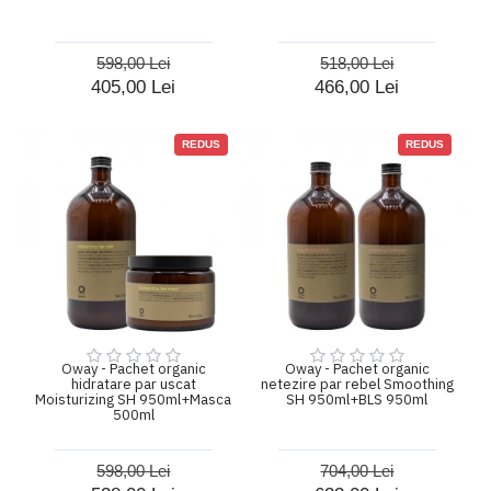
598,00 Lei
518,00 Lei
405,00 Lei
466,00 Lei
REDUS
REDUS
Oway - Pachet organic
Oway - Pachet organic
hidratare par uscat
netezire par rebel Smoothing
Moisturizing SH 950ml+Masca
SH 950ml+BLS 950ml
500ml
598,00 Lei
704,00 Lei