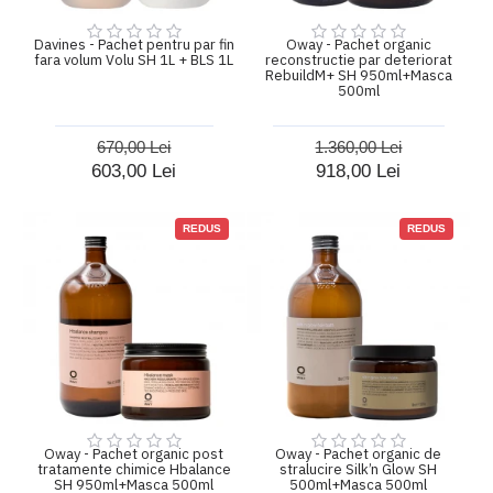
Davines - Pachet pentru par fin
Oway - Pachet organic
fara volum Volu SH 1L + BLS 1L
reconstructie par deteriorat
RebuildM+ SH 950ml+Masca
500ml
670,00 Lei
1.360,00 Lei
603,00 Lei
918,00 Lei
REDUS
REDUS
Oway - Pachet organic post
Oway - Pachet organic de
tratamente chimice Hbalance
stralucire Silk’n Glow SH
SH 950ml+Masca 500ml
500ml+Masca 500ml