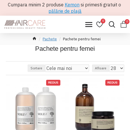
Cumpara minim 2 produse
Kemon
si primesti gratuit o
pălărie de plajă
0
0
Pachete
Pachete pentru femei
Pachete pentru femei
Sortare
Afisare
REDUS
REDUS