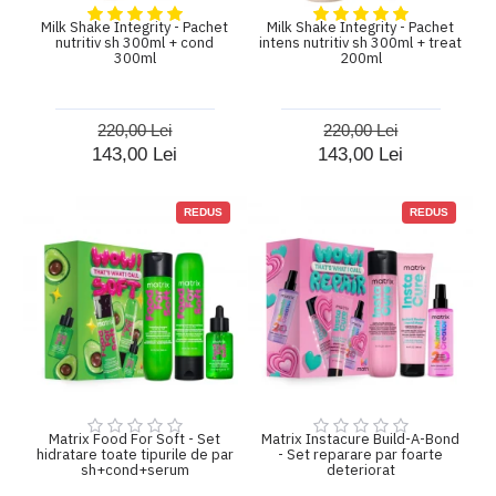
Milk Shake Integrity - Pachet
Milk Shake Integrity - Pachet
nutritiv sh 300ml + cond
intens nutritiv sh 300ml + treat
300ml
200ml
220,00 Lei
220,00 Lei
143,00 Lei
143,00 Lei
REDUS
REDUS
Matrix Food For Soft - Set
Matrix Instacure Build-A-Bond
hidratare toate tipurile de par
- Set reparare par foarte
sh+cond+serum
deteriorat