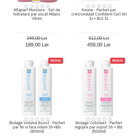
Alfaparf Moisture - Set de
Keune - Pachet par
hidratare par uscat Milano
cret/ondulat Confident Curl SH
Vibes
1L+ BLS 1L
249,00 Lei
612,00 Lei
189,00 Lei
459,00 Lei
REDUS
REDUS
Biolage Volume Boost - Pachet
Biolage Colorlast - Pachet
par fin si fara volum Sh+Bls
ingrijire par vopsit Sh + Bls
(800ml)
(800ml)