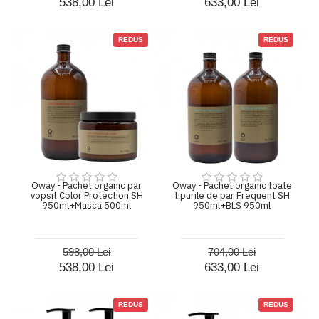
538,00 Lei
633,00 Lei
REDUS
REDUS
Oway - Pachet organic par
Oway - Pachet organic toate
vopsit Color Protection SH
tipurile de par Frequent SH
950ml+Masca 500ml
950ml+BLS 950ml
598,00 Lei
704,00 Lei
538,00 Lei
633,00 Lei
REDUS
REDUS