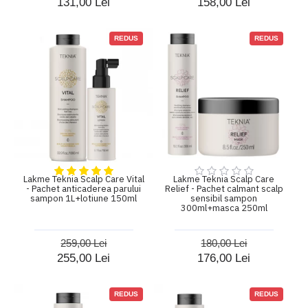
131,00 Lei
158,00 Lei
REDUS
REDUS
Lakme Teknia Scalp Care Vital
Lakme Teknia Scalp Care
- Pachet anticaderea parului
Relief - Pachet calmant scalp
sampon 1L+lotiune 150ml
sensibil sampon
300ml+masca 250ml
259,00 Lei
180,00 Lei
255,00 Lei
176,00 Lei
REDUS
REDUS