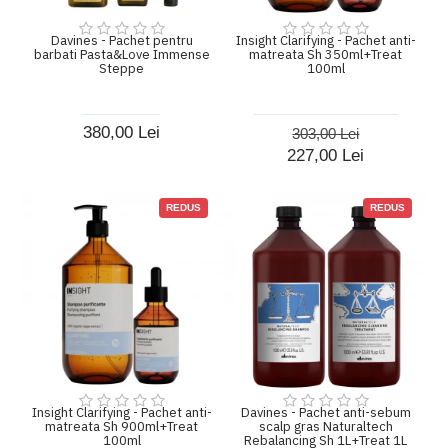
Davines - Pachet pentru
Insight Clarifying - Pachet anti-
barbati Pasta&Love Immense
matreata Sh 350ml+Treat
Steppe
100ml
380,00 Lei
303,00 Lei
227,00 Lei
REDUS
REDUS
Insight Clarifying - Pachet anti-
Davines - Pachet anti-sebum
matreata Sh 900ml+Treat
scalp gras Naturaltech
100ml
Rebalancing Sh 1L+Treat 1L