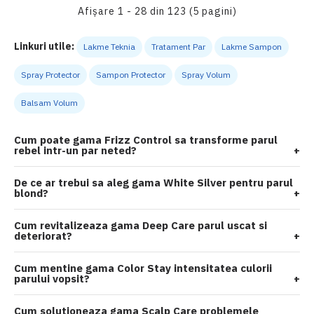
Afişare 1 - 28 din 123 (5 pagini)
Linkuri utile:
Lakme Teknia
Tratament Par
Lakme Sampon
Spray Protector
Sampon Protector
Spray Volum
Balsam Volum
Cum poate gama Frizz Control sa transforme parul
rebel intr-un par neted?
+
De ce ar trebui sa aleg gama White Silver pentru parul
blond?
+
Cum revitalizeaza gama Deep Care parul uscat si
deteriorat?
+
Cum mentine gama Color Stay intensitatea culorii
parului vopsit?
+
Cum solutioneaza gama Scalp Care problemele