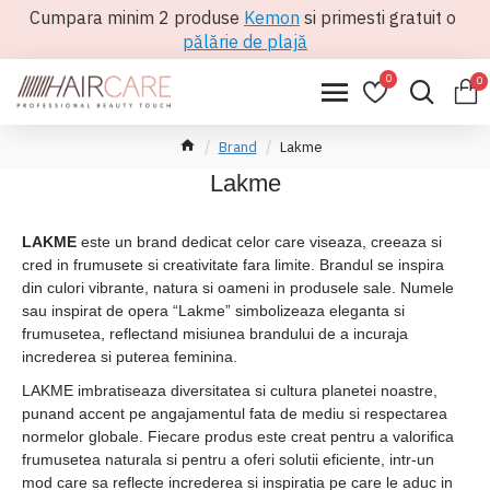
Cumpara minim 2 produse
Kemon
si primesti gratuit o
pălărie de plajă
0
0
Brand
Lakme
Lakme
LAKME
este un brand dedicat celor care viseaza, creeaza si
cred in frumusete si creativitate fara limite. Brandul se inspira
din culori vibrante, natura si oameni in produsele sale. Numele
sau inspirat de opera “Lakme” simbolizeaza eleganta si
frumusetea, reflectand misiunea brandului de a incuraja
increderea si puterea feminina.
LAKME imbratiseaza diversitatea si cultura planetei noastre,
punand accent pe angajamentul fata de mediu si respectarea
normelor globale. Fiecare produs este creat pentru a valorifica
frumusetea naturala si pentru a oferi solutii eficiente, intr-un
mod care sa reflecte increderea si inspiratia pe care le aduc in