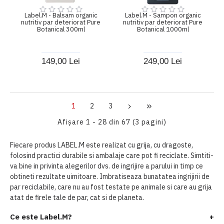
Label.M - Balsam organic
Label.M - Sampon organic
nutritiv par deteriorat Pure
nutritiv par deteriorat Pure
Botanical 300ml
Botanical 1000ml
149,00 Lei
249,00 Lei
1
2
3
Afişare 1 - 28 din 67 (3 pagini)
Fiecare produs LABEL.M este realizat cu grija, cu dragoste,
folosind practici durabile si ambalaje care pot fi reciclate. Simtiti-
va bine in privinta alegerilor dvs. de ingrijire a parului in timp ce
obtineti rezultate uimitoare. Imbratiseaza bunatatea ingrijirii de
par reciclabile, care nu au fost testate pe animale si care au grija
atat de firele tale de par, cat si de planeta.
Ce este Label.M?
+