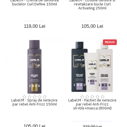
Label.M - Crema de definirea
Label.M - Lotiune definire si
buclelor Curl Define 150ml
revitalizare bucle Curl
Activating 250ml
119,00 Lei
105,00 Lei
REDUS
Label.M - Spray de netezire
Label.M - Pachet de netezire
par rebel Anti-Frizz 150ml
par rebel Anti-Frizz
sh+bls+masca (800ml)
105,00 Lei
323,00 Lei