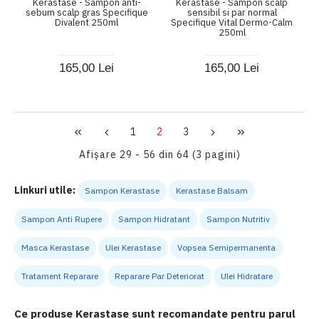
Kerastase - Sampon anti-
Kerastase - Sampon scalp
sebum scalp gras Specifique
sensibil si par normal
Divalent 250ml
Specifique Vital Dermo-Calm
250ml
165,00 Lei
165,00 Lei
1
2
3
Afişare 29 - 56 din 64 (3 pagini)
Linkuri utile:
Sampon Kerastase
Kerastase Balsam
Sampon Anti Rupere
Sampon Hidratant
Sampon Nutritiv
Masca Kerastase
Ulei Kerastase
Vopsea Semipermanenta
Tratament Reparare
Reparare Par Deteriorat
Ulei Hidratare
Ce produse Kerastase sunt recomandate pentru parul