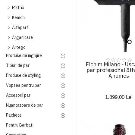
Matrix
Kemon
Alfaparf
Arganicare
Artego
Produse de ingrijire
BaByliss PRO
Elchim Milano - Usc
Tipuri de par
Biolage
par profesional 8t
Anemos
Produse de styling
Boucleme
Vopsea pentru par
Color Wow
Accesorii par
Crazy Color
1.899,00 Lei
Nuantatoare de par
Dermorganic
Pachete
Elchim
Pentru Barbati
Fanola