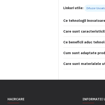
Lakme
Linkuri utile:
Difuzor Uscat
Londa Professional
Lussoni
Ce tehnologii inovatoare
Moser
Care sunt caracteristici
Natulique
Ce beneficii aduc tehnol
Naturigin
Nioxin
Cum sunt adaptate produ
Noah
Care sunt materialele ut
Nook
Olivia Garden
Paul Mitchell
Percy Nobleman
Proraso
HAIRCARE
INFORMATII 