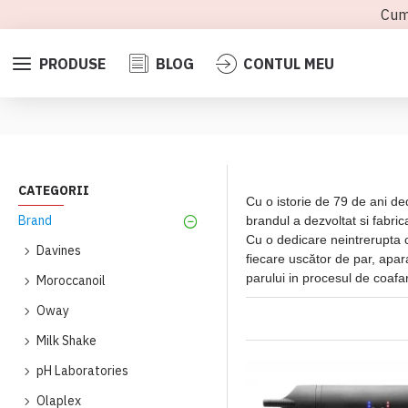
Cum
PRODUSE
BLOG
CONTUL MEU
CATEGORII
Cu o istorie de 79 de ani dedi
Brand
brandul a dezvoltat si fabric
Cu o dedicare neintrerupta c
Davines
fiecare uscător de par, apara
parului in procesul de coafa
Moroccanoil
Oway
Milk Shake
pH Laboratories
Olaplex