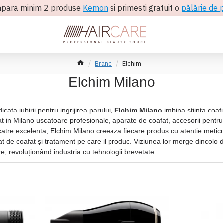
para minim 2 produse
Kemon
si primesti gratuit o
pălărie de 
Brand
Elchim
Elchim Milano
cata iubirii pentru ingrijirea parului,
Elchim Milano
imbina stiinta coaf
at in Milano uscatoare profesionale, aparate de coafat, accesorii pentru ha
atre excelenta, Elchim Milano creeaza fiecare produs cu atentie meticulo
t de coafat și tratament pe care il produc. Viziunea lor merge dincolo de
re, revoluționând industria cu tehnologii brevetate.