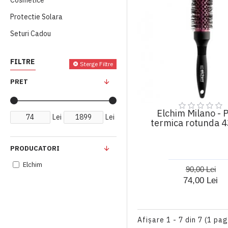
Cosmetice
GA.MA
Protectie Solara
ILU
Seturi Cadou
Indola
Insight
FILTRE
Sterge Filtre
Jaguar
PRET
Joico
K18
Elchim Milano - P
Lei
Lei
Kashoki
termica rotunda 
Kerastase
PRODUCATORI
Keune
Elchim
90,00 Lei
Kevin Murphy
74,00 Lei
Kiepe
La Riche Directions
Afişare 1 - 7 din 7 (1 pag
Label.M