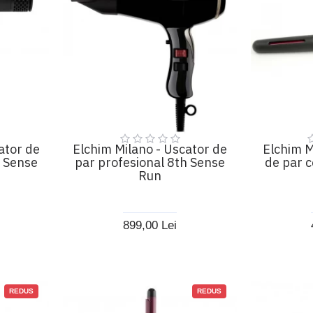
ator de
Elchim Milano - Uscator de
Elchim M
h Sense
par profesional 8th Sense
de par c
Run
899,00 Lei
REDUS
REDUS