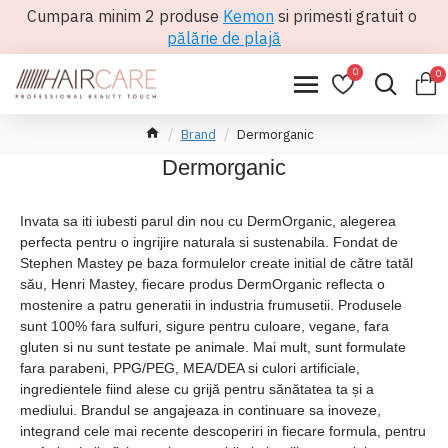
Cumpara minim 2 produse
Kemon
si primesti gratuit o
pălărie de plajă
0
0
Brand
Dermorganic
Dermorganic
Invata sa iti iubesti parul din nou cu DermOrganic, alegerea
perfecta pentru o ingrijire naturala si sustenabila. Fondat de
Stephen Mastey pe baza formulelor create initial de către tatăl
său, Henri Mastey, fiecare produs DermOrganic reflecta o
mostenire a patru generatii in industria frumusetii. Produsele
sunt 100% fara sulfuri, sigure pentru culoare, vegane, fara
gluten si nu sunt testate pe animale. Mai mult, sunt formulate
fara parabeni, PPG/PEG, MEA/DEA si culori artificiale,
ingredientele fiind alese cu grijă pentru sănătatea ta și a
mediului. Brandul se angajeaza in continuare sa inoveze,
integrand cele mai recente descoperiri in fiecare formula, pentru