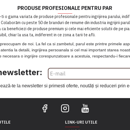
PRODUSE PROFESIONALE PENTRU PAR
-ti o gama variata de produse profesionale pentru ingrijirea parului, indi
. Colaborăm cu peste 50 de branduri de renume din industria ingrijirii pa
ca beneficiezi de produse premium și cele mai eficiente solutii de pe pia
, chiar la usa ta, indiferent in ce zona a tarii te afli.
preocupam de noi. La fel ca si zambetul, parul este printre primele aspec
entia la detalii, ingrijirea persoanala si cel mai important starea noas
te necesara o ingrijire corespunzatoare a acestuia, respectandu-i fiecar
newsletter:
ază-te la newsletter si primesti oferte, noutăți și reduceri prin e
UTILE
LINK-URI UTILE