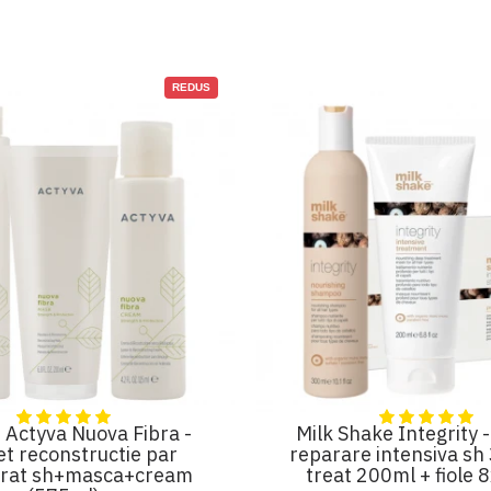
REDUS
Actyva Nuova Fibra -
Milk Shake Integrity 
t reconstructie par
reparare intensiva sh
orat sh+masca+cream
treat 200ml + fiole