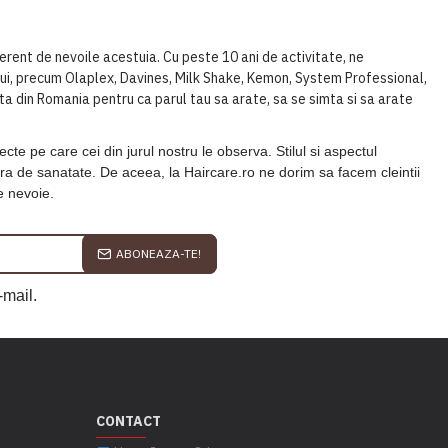
ferent de nevoile acestuia. Cu peste 10 ani de activitate, ne
rului, precum Olaplex, Davines, Milk Shake, Kemon, System Professional,
ta din Romania pentru ca parul tau sa arate, sa se simta si sa arate
te pe care cei din jurul nostru le observa. Stilul si aspectul
tra de sanatate. De aceea, la Haircare.ro ne dorim sa facem cleintii
e nevoie.
ABONEAZA-TE!
-mail.
CONTACT