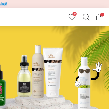
plajă
0
0