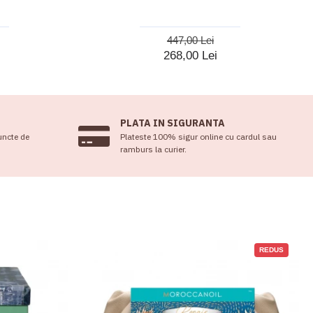
447,00 Lei
268,00 Lei
PLATA IN SIGURANTA
uncte de
Plateste 100% sigur online cu cardul sau
ramburs la curier.
REDUS