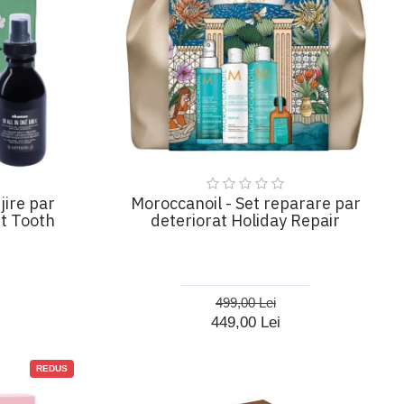
jire par
Moroccanoil - Set reparare par
t Tooth
deteriorat Holiday Repair
499,00 Lei
449,00 Lei
REDUS