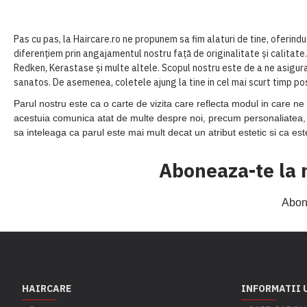
Pas cu pas, la Haircare.ro ne propunem sa fim alaturi de tine, oferindu
diferențiem prin angajamentul nostru față de originalitate și calitate
Redken, Kerastase și multe altele. Scopul nostru este de a ne asigura 
sanatos. De asemenea, coletele ajung la tine in cel mai scurt timp posibil
Parul nostru este ca o carte de vizita care reflecta modul in care ne 
acestuia comunica atat de multe despre noi, precum personaliatea, at
sa inteleaga ca parul este mai mult decat un atribut estetic si ca es
Aboneaza-te la 
Abone
HAIRCARE
INFORMATII 