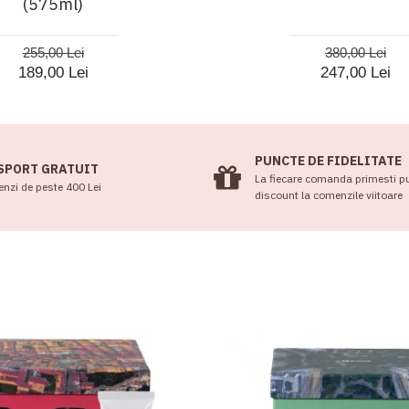
(575ml)
255,00 Lei
380,00 Lei
189,00 Lei
247,00 Lei
PUNCTE DE FIDELITATE
SPORT GRATUIT
La fiecare comanda primesti p
nzi de peste 400 Lei
discount la comenzile viitoare