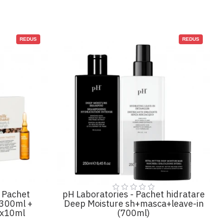
REDUS
REDUS
- Pachet
pH Laboratories - Pachet hidratare
 300ml +
Deep Moisture sh+masca+leave-in
 8x10ml
(700ml)